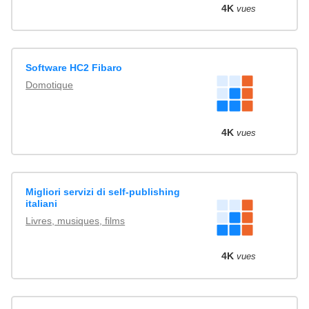
4K
vues
Software HC2 Fibaro
Domotique
4K
vues
Migliori servizi di self-publishing
italiani
Livres, musiques, films
4K
vues