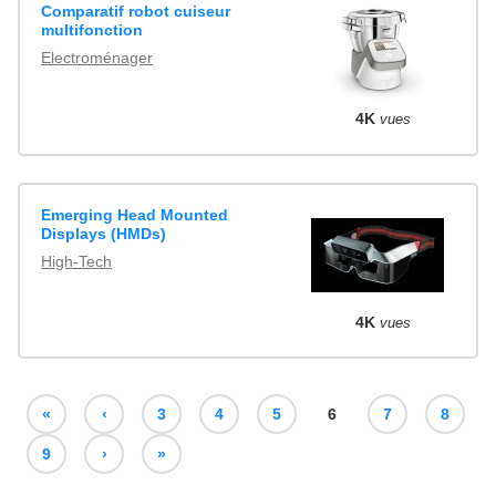
Comparatif robot cuiseur
multifonction
Electroménager
4K
vues
Emerging Head Mounted
Displays (HMDs)
High-Tech
4K
vues
«
‹
3
4
5
6
7
8
9
›
»