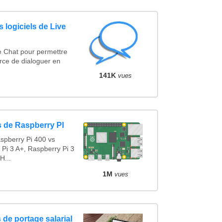
 logiciels de Live
e Chat pour permettre
rce de dialoguer en
141K
vues
 de Raspberry PI
spberry Pi 400 vs
 Pi 3 A+, Raspberry Pi 3
H...
1M
vues
 de portage salarial