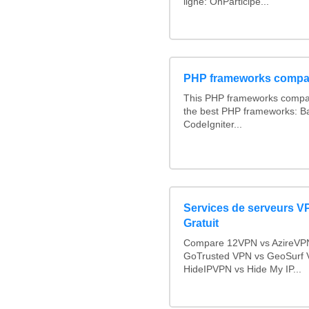
ligne: OnParticipe...
PHP frameworks compa
This PHP frameworks compa
the best PHP frameworks: 
CodeIgniter...
Services de serveurs V
Gratuit
Compare 12VPN vs AzireVPN 
GoTrusted VPN vs GeoSurf 
HideIPVPN vs Hide My IP...