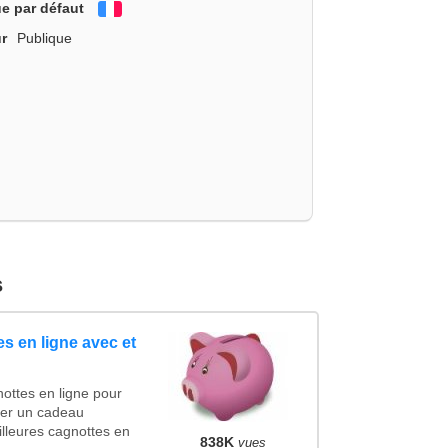
e par défaut
Français
r
Publique
s
s en ligne avec et
ottes en ligne pour
ncer un cadeau
lleures cagnottes en
838K
vues