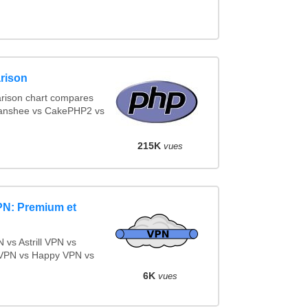
rison
rison chart compares
Banshee vs CakePHP2 vs
215K
vues
PN: Premium et
vs Astrill VPN vs
VPN vs Happy VPN vs
6K
vues