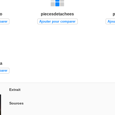
to
piecesdetachees
p
parer
Ajouter pour comparer
Ajou
la
parer
Extrait
Sources