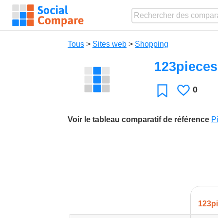
Tous
>
Sites web
>
Shopping
123piece
0
J'aime
Favori
Voir le tableau comparatif de référence
P
123p