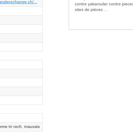
esderechange.ch/...
contre yakarouler contre piece
sites de pièces ...
0
eme tri rech. mauvais