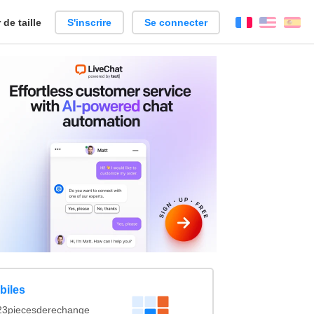
de taille
S'inscrire
Se connecter
Français
Englis
Es
biles
123piecesderechange