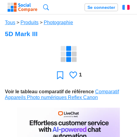
Recherche
Se connecter
Fr
Tous
>
Produits
>
Photographie
5D Mark III
1
J'aime
Favori
Voir le tableau comparatif de référence
Comparatif
Appareils Photo numériques Reflex Canon