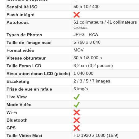
50 à 102 400
Sensibilité ISO
Flash intégré
Non
61 collimateurs / 41 collimateurs
Autofocus
croisés
JPEG - RAW
Types de Photos
5 760 x 3 840
Taille de l'image maxi
MOV
Format vidéo
30 à 1/8 000 s
Vitesse obturateur
8,2 cm (3,2 pouces)
Taille Ecran LCD
1 040 000
Résolution écran LCD (pixels)
2 / 3 / 5 / 7 images
Bracketing
6 img/s
Prise de vue en rafale
Live View
Oui
Mode Vidéo
Oui
Wi-Fi
Non
Bluetooth
Non
GPS
Non
HD 1920 x 1080 (16:9)
Taille Vidéo Maxi