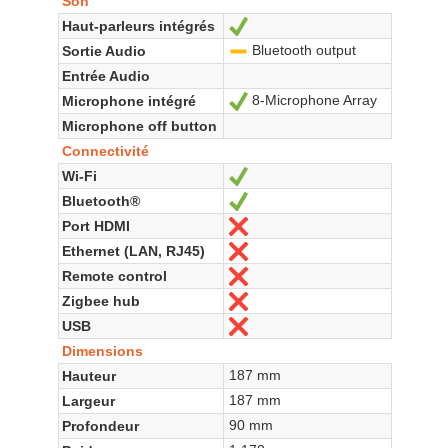
Son
Haut-parleurs intégrés
Oui
Bluetooth output
Sortie Audio
-
Entrée Audio
8-Microphone Array
Microphone intégré
Oui
Microphone off button
Connectivité
Wi-Fi
Oui
Bluetooth®
Oui
Port HDMI
Non
Ethernet (LAN, RJ45)
Non
Remote control
Non
Zigbee hub
Non
USB
Non
Dimensions
187 mm
Hauteur
187 mm
Largeur
90 mm
Profondeur