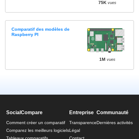
75K
vues
Comparatif des modèles de
Raspberry PI
1M
vues
SocialCompare
Entreprise
Communauté
Comment créer un comparatif
Transparence
Dernières activités
Comparez les meilleurs logiciels
Légal
Tableaux comparatifs
Contact