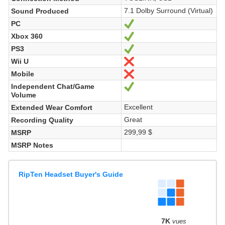
7.1 Dolby Surround (Virtual)
Sound Produced
PC
Oui
Xbox 360
Oui
PS3
Oui
Wii U
Non
Mobile
Non
Independent Chat/Game
Oui
Volume
Excellent
Extended Wear Comfort
Great
Recording Quality
299,99 $
MSRP
MSRP Notes
RipTen Headset Buyer's Guide
7K
vues