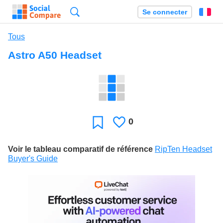
Recherche
Se connecter
Fr
Tous
Astro A50 Headset
0
J'aime
Favori
Voir le tableau comparatif de référence
RipTen Headset
Buyer's Guide