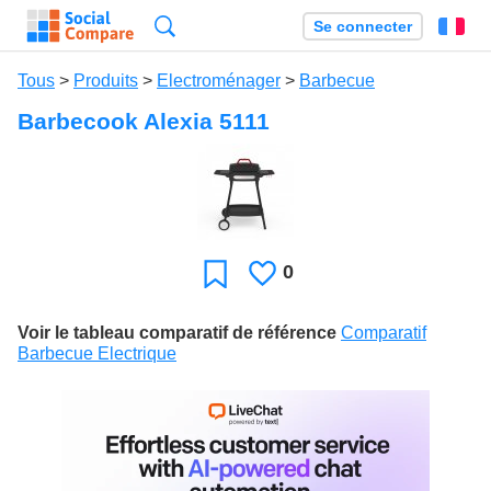
Recherche
Se connecter
Fr
Tous
>
Produits
>
Electroménager
>
Barbecue
Barbecook Alexia 5111
0
J'aime
Favori
Voir le tableau comparatif de référence
Comparatif
Barbecue Electrique