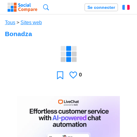
Recherche
Se connecter
Fr
Tous
>
Sites web
Bonadza
0
J'aime
Favori