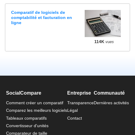
Comparatif de logiciels de
comptabilité et facturation en
ligne
114K
vues
SocialCompare
Entreprise
Communauté
Comment créer un comparatif
Transparence
Dernières activités
Comparez les meilleurs logiciels
Légal
Tableaux comparatifs
Contact
Convertisseur d'unités
Comparateur de taille