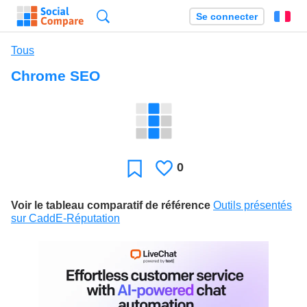
Recherche
Se connecter
Fr
Tous
Chrome SEO
0
J'aime
Favori
Voir le tableau comparatif de référence
Outils présentés
sur CaddE-Réputation