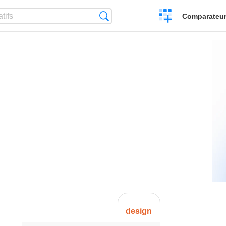
Créer
Recherche
Comparateur 
un
comparatif
design