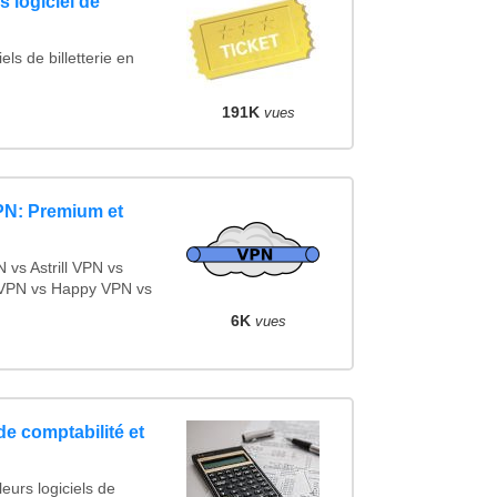
 logiciel de
ls de billetterie en
191K
vues
PN: Premium et
vs Astrill VPN vs
VPN vs Happy VPN vs
6K
vues
de comptabilité et
eurs logiciels de