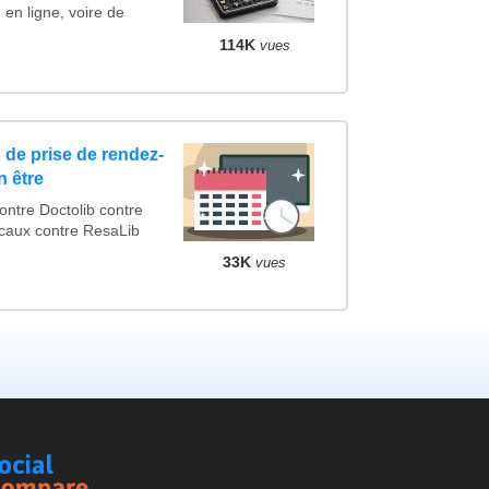
 en ligne, voire de
114K
vues
 de prise de rendez-
n être
tre Doctolib contre
caux contre ResaLib
33K
vues
Social
Compare