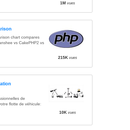
1M
vues
rison
rison chart compares
Banshee vs CakePHP2 vs
215K
vues
ation
ssionnelles de
otre flotte de véhicule:
10K
vues