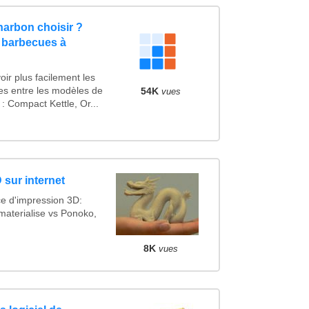
arbon choisir ?
 barbecues à
ir plus facilement les
ues entre les modèles de
54K
vues
 Compact Kettle, Or...
 sur internet
ce d'impression 3D:
materialise vs Ponoko,
8K
vues