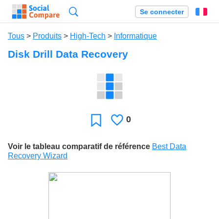
Recherche
Se connecter
Fr
Tous
>
Produits
>
High-Tech
>
Informatique
Disk Drill Data Recovery
0
J'aime
Favori
Voir le tableau comparatif de référence
Best Data
Recovery Wizard