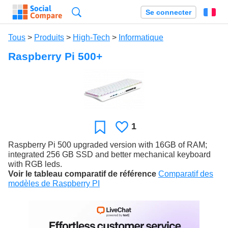
Recherche
Se connecter
Fr
Tous
>
Produits
>
High-Tech
>
Informatique
Raspberry Pi 500+
1
J'aime
Favori
Raspberry Pi 500 upgraded version with 16GB of RAM;
integrated 256 GB SSD and better mechanical keyboard
with RGB leds.
Voir le tableau comparatif de référence
Comparatif des
modèles de Raspberry PI