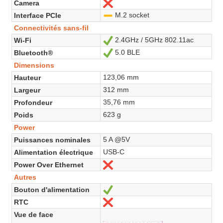
Camera
Non
M.2 socket
Interface PCIe
-
Connectivités sans-fil
2.4GHz / 5GHz 802.11ac
Wi-Fi
Oui
5.0 BLE
Bluetooth®
Oui
Dimensions
123,06 mm
Hauteur
312 mm
Largeur
35,76 mm
Profondeur
623 g
Poids
Power
5 A @5V
Puissances nominales
USB-C
Alimentation électrique
Power Over Ethernet
Non
Autres
Bouton d'alimentation
Oui
RTC
Non
Vue de face