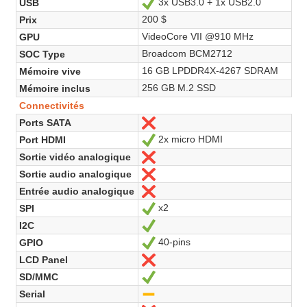
3x USB3.0 + 1x USB2.0
USB
Oui
200 $
Prix
VideoCore VII @910 MHz
GPU
Broadcom BCM2712
SOC Type
16 GB LPDDR4X-4267 SDRAM
Mémoire vive
256 GB M.2 SSD
Mémoire inclus
Connectivités
Ports SATA
Non
2x micro HDMI
Port HDMI
Oui
Sortie vidéo analogique
Non
Sortie audio analogique
Non
Entrée audio analogique
Non
x2
SPI
Oui
I2C
Oui
40-pins
GPIO
Oui
LCD Panel
Non
SD/MMC
Oui
Serial
-