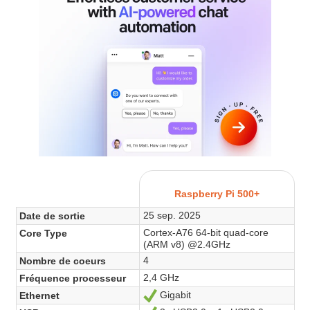
Raspberry Pi 500+
25 sep. 2025
Date de sortie
Cortex-A76 64-bit quad-core
Core Type
(ARM v8) @2.4GHz
4
Nombre de coeurs
2,4 GHz
Fréquence processeur
Gigabit
Ethernet
Oui