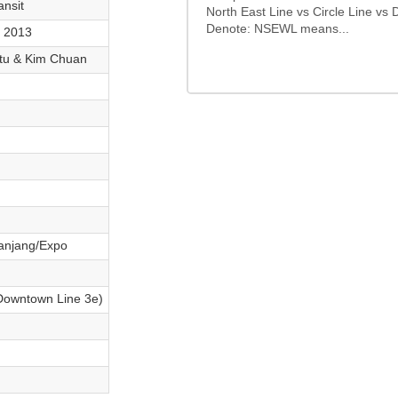
nsit
North East Line vs Circle Line vs
Denote: NSEWL means...
. 2013
atu & Kim Chuan
Panjang/Expo
Downtown Line 3e)