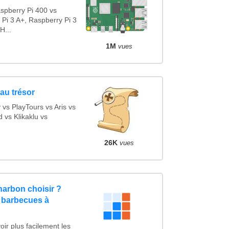
spberry Pi 400 vs
 Pi 3 A+, Raspberry Pi 3
H...
1M
vues
au trésor
s PlayTours vs Aris vs
vs Klikaklu vs
26K
vues
arbon choisir ?
 barbecues à
ir plus facilement les