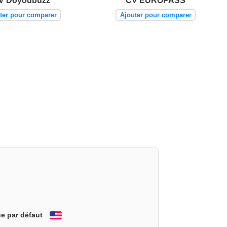
V Doyoubuzz
CV EUROPASS
ter pour comparer
Ajouter pour comparer
e par défaut
English