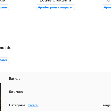
rds
Louve Créateurs
C
parer
Ajouter pour comparer
Ajou
mot de
parer
Extrait
Sources
Catégorie
Divers
Langu