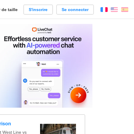
de taille
S'inscrire
Se connecter
Français
Englis
Es
rison
t West Line vs