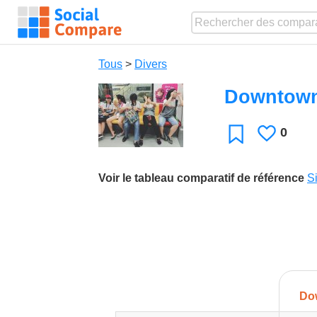
Tous
>
Divers
Downtown
0
J'aime
Favori
Voir le tableau comparatif de référence
S
Do