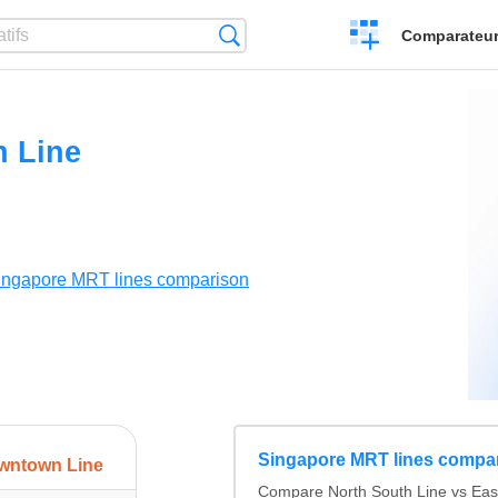
Créer
Recherche
Comparateur 
un
comparatif
 Line
ingapore MRT lines comparison
Singapore MRT lines compa
wntown Line
Compare North South Line vs Eas