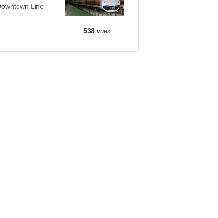
 Downtown Line
538
vues