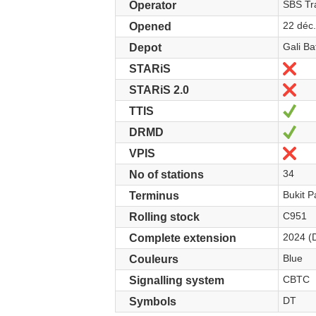
SBS Tra
Operator
22 déc
Opened
Gali B
Depot
Non
STARiS
Non
STARiS 2.0
Oui
TTIS
Oui
DRMD
Non
VPIS
34
No of stations
Bukit 
Terminus
C951
Rolling stock
2024 (
Complete extension
Blue
Couleurs
CBTC
Signalling system
DT
Symbols