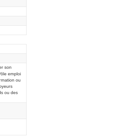
er son
Pôle emploi
rmation ou
oyeurs
ds ou des