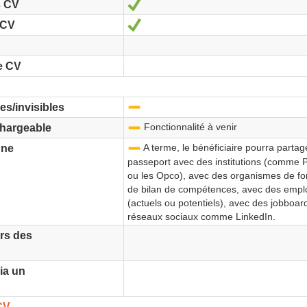
Oui
s CV
Oui
 CV
e CV
-
es/invisibles
Fonctionnalité à venir
-
chargeable
A terme, le bénéficiaire pourra partag
-
gne
passeport avec des institutions (comme 
ou les Opco), avec des organismes de fo
de bilan de compétences, avec des empl
(actuels ou potentiels), avec des jobboar
réseaux sociaux comme LinkedIn.
rs des
ia un
CV