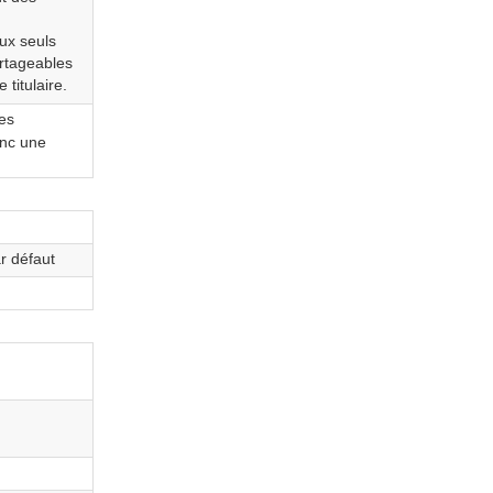
ux seuls
artageables
 titulaire.
es
onc une
r défaut