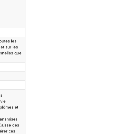
outes les
et sur les
onnelles que
es
vie
iplômes et
ransmises
Caisse des
érer ces