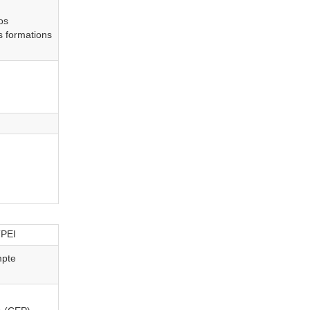
os
s formations
TPEI
mpte