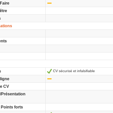
-
Faire
être
s
sations
ents
CV sécurisé et infalsifiable
Oui
e
-
ligne
le CV
/Présentation
Points forts