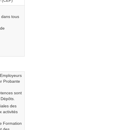
e (CEP)
 dans tous
 de
 Employeurs
eur Probante
tences sont
 Dépôts.
iales des
 activités
te Formation
nt des