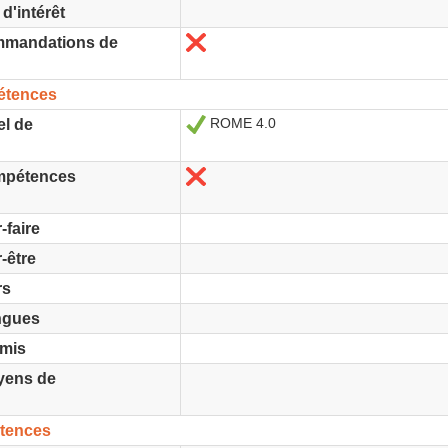
d'intérêt
Non
mmandations de
étences
ROME 4.0
Oui
el de
Non
ompétences
-faire
-être
rs
ngues
rmis
yens de
tences