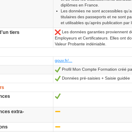
diplômes en France.
Les données ne sont accessibles qu’a
titulaires des passeports et ne sont p
et utilisables qu’après publication par le
Les données garanties proviennent d
Non
un tiers
Employeurs et Certificateurs. Elles ont d
Valeur Probante indéniable.
S
gouv.fr/...
Profil Mon Compte Formation créé pa
Oui
Données pré-saisies + Saisie guidée
Oui
rs
Oui
ences
-
nces extra-
-
ions