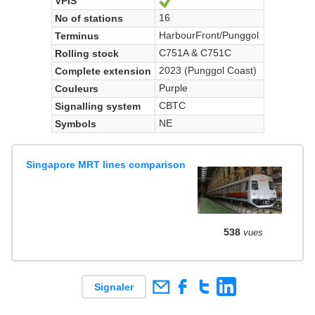
VPIS
Oui
16
No of stations
HarbourFront/Punggol
Terminus
C751A & C751C
Rolling stock
2023 (Punggol Coast)
Complete extension
Purple
Couleurs
CBTC
Signalling system
NE
Symbols
Singapore MRT lines comparison
538
vues
Signaler