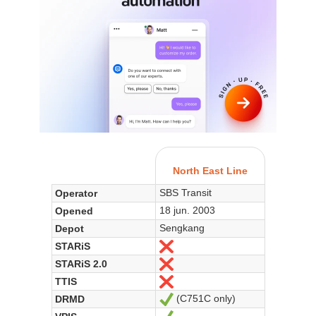
North East Line
SBS Transit
Operator
18 jun. 2003
Opened
Sengkang
Depot
STARiS
Non
STARiS 2.0
Non
TTIS
Non
(C751C only)
DRMD
Oui