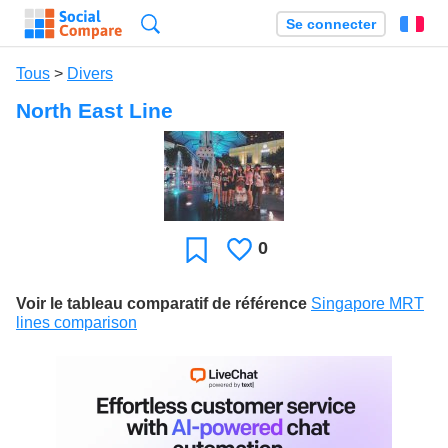
Recherche
Se connecter
Fr
Tous
>
Divers
North East Line
0
J'aime
Favori
Voir le tableau comparatif de référence
Singapore MRT
lines comparison