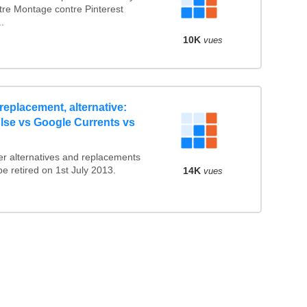
ntre Montage contre Pinterest
.
10K
vues
eplacement, alternative:
lse vs Google Currents vs
r alternatives and replacements
 be retired on 1st July 2013.
14K
vues