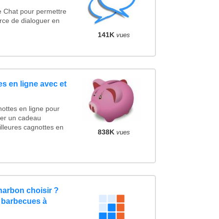
e Chat pour permettre
rce de dialoguer en
141K
vues
s en ligne avec et
ottes en ligne pour
ncer un cadeau
lleures cagnottes en
838K
vues
arbon choisir ?
 barbecues à