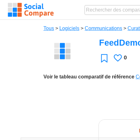
Tous
>
Logiciels
>
Communications
>
Curat
FeedDem
0
J'aime
Favori
Voir le tableau comparatif de référence
C