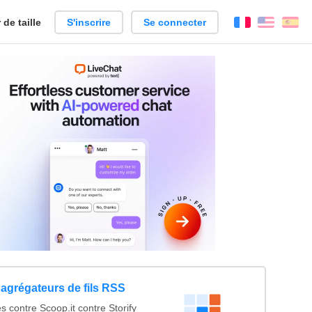
de taille
S'inscrire
Se connecter
Français
Englis
Es
agrégateurs de fils RSS
 contre Scoop.it contre Storify