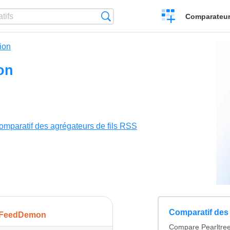
Créer
Recherche
Comparateur 
un
comparatif
ion
on
omparatif des agrégateurs de fils RSS
Comparatif des 
FeedDemon
Compare Pearltrees