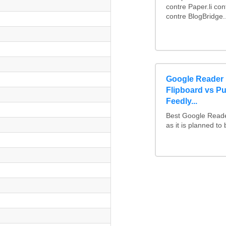
contre Paper.li co
contre BlogBridge..
Google Reader r
Flipboard vs Pu
Feedly...
Best Google Reade
as it is planned to