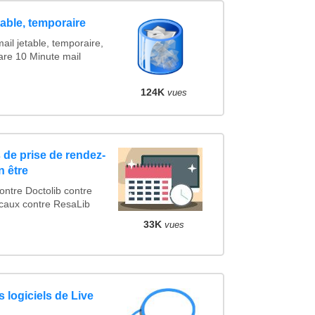
table, temporaire
ail jetable, temporaire,
are 10 Minute mail
124K
vues
 de prise de rendez-
n être
tre Doctolib contre
caux contre ResaLib
33K
vues
 logiciels de Live