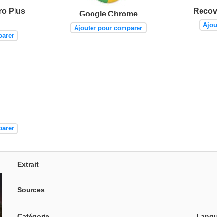
ro Plus
Recov
Google Chrome
Ajou
Ajouter pour comparer
parer
parer
Extrait
Sources
Catégorie
Langu