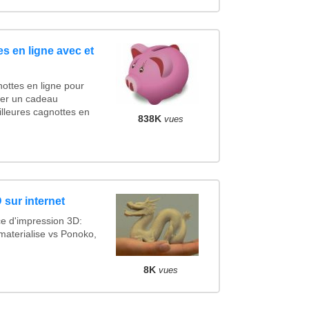
s en ligne avec et
ottes en ligne pour
ncer un cadeau
lleures cagnottes en
838K
vues
 sur internet
ce d'impression 3D:
materialise vs Ponoko,
8K
vues