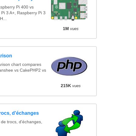
spberry Pi 400 vs
 Pi 3 A+, Raspberry Pi 3
H...
1M
vues
rison
rison chart compares
Banshee vs CakePHP2 vs
215K
vues
trocs, d'échanges
 de trocs, d'échanges,