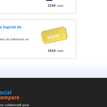
123K
vues
 logiciel de
ls de billetterie en
191K
vues
Social
Compare
r collaboratif pour