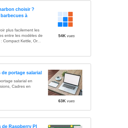
arbon choisir ?
 barbecues à
ir plus facilement les
ues entre les modèles de
54K
vues
 Compact Kettle, Or...
 de portage salarial
ortage salarial en
sions, Cadres en
63K
vues
 de Raspberry PI