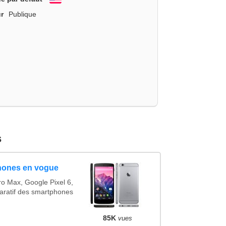
English
r
Publique
s
hones en vogue
o Max, Google Pixel 6,
ratif des smartphones
85K
vues