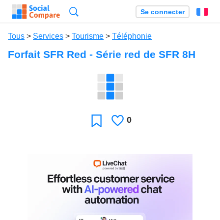
Recherche
Se connecter
Fr
Tous
>
Services
>
Tourisme
>
Téléphonie
Forfait SFR Red - Série red de SFR 8H
0
J'aime
Favori