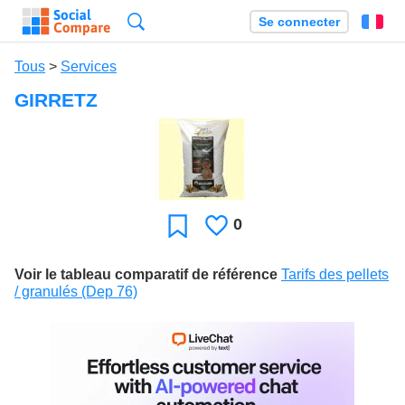
Recherche
Se connecter
Fr
Tous
>
Services
GIRRETZ
0
J'aime
Favori
Voir le tableau comparatif de référence
Tarifs des pellets
/ granulés (Dep 76)