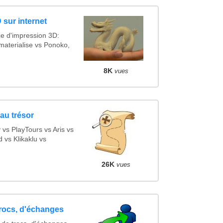
 sur internet
ce d'impression 3D:
materialise vs Ponoko,
8K
vues
au trésor
s PlayTours vs Aris vs
vs Klikaklu vs
26K
vues
trocs, d'échanges