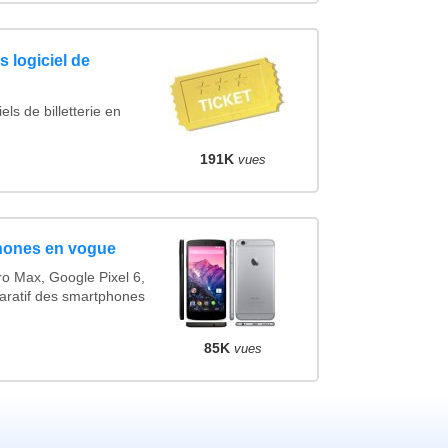
 logiciel de
ls de billetterie en
191K
vues
hones en vogue
o Max, Google Pixel 6,
ratif des smartphones
85K
vues