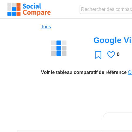
Tous
Google V
0
J'aime
Favori
Voir le tableau comparatif de référence
O