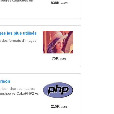
lleures cagnottes en
838K
vues
es les plus utilisés
s des formats d'images
75K
vues
rison
rison chart compares
Banshee vs CakePHP2 vs
215K
vues