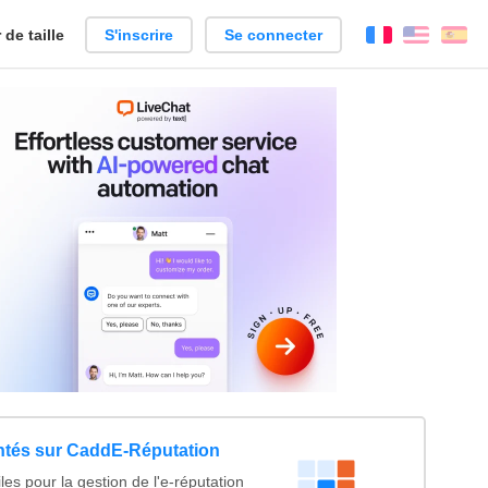
de taille
S'inscrire
Se connecter
Français
Englis
Es
entés sur CaddE-Réputation
tiles pour la gestion de l'e-réputation