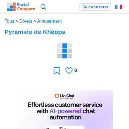
Recherche
Se connecter
Fr
Tous
>
Divers
>
Amusement
Pyramide de Khéops
0
J'aime
Favori