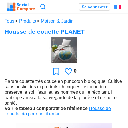
Recherche
Se connecter
Fr
Tous
>
Produits
>
Maison & Jardin
Housse de couette PLANET
0
J'aime
Favori
Parure couette très douce en pur coton biologique. Cultivé
sans pesticides ni produits chimiques, le coton bio
préserve le sol, l'eau, et les hommes qui le récoltent. Il
participe ainsi à la sauvegarde de la planète et de notre
santé.
Voir le tableau comparatif de référence
Housse de
couette bio pour un lit enfant