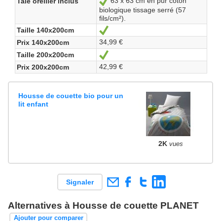
63 x 63 cm en pur coton
Taie oreiller inclus
Oui
biologique tissage serré (57
fils/cm²).
Taille 140x200cm
Oui
34,99 €
Prix 140x200cm
Taille 200x200cm
Oui
42,99 €
Prix 200x200cm
Housse de couette bio pour un
lit enfant
2K
vues
Signaler
Alternatives à Housse de couette PLANET
Ajouter pour comparer