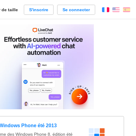
de taille
S'inscrire
Se connecter
Français
Englis
Es
 Windows Phone été 2013
time des Windows Phone 8, édition été