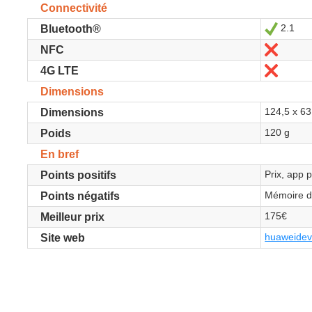
Connectivité
2.1
Oui
Bluetooth®
Non
NFC
Non
4G LTE
Dimensions
124,5 x 6
Dimensions
120 g
Poids
En bref
Prix, app 
Points positifs
Mémoire d
Points négatifs
175€
Meilleur prix
huaweidevi
Site web