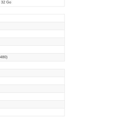
à 32 Go
480)
h