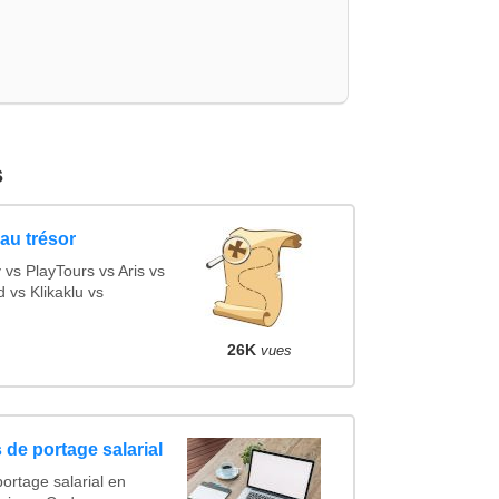
s
au trésor
s PlayTours vs Aris vs
vs Klikaklu vs
26K
vues
 de portage salarial
ortage salarial en