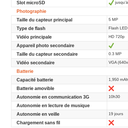
jusqu'
Oui
Slot microSD
Photographie
5 MP
Taille du capteur principal
Flash LED
Type de flash
HD 720p
Vidéo principale
Oui
Appareil photo secondaire
0.3 MP
Taille du capteur secondaire
VGA (640x
Vidéo secondaire
Batterie
1,950 mA
Capacité batterie
Non
Batterie amovible
10h30
Autonomie en communication 3G
Autonomie en lecture de musique
19 jours
Autonomie en veille
Non
Chargement sans fil