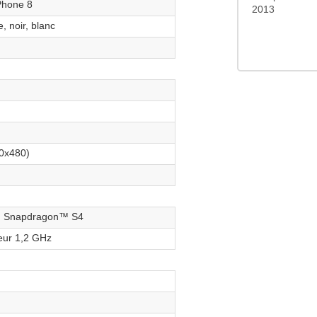
Phone 8
2013
, noir, blanc
0x480)
 Snapdragon™ S4
eur 1,2 GHz