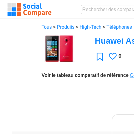
Tous
>
Produits
>
High-Tech
>
Téléphones
Huawei A
0
J'aime
Favori
Voir le tableau comparatif de référence
C