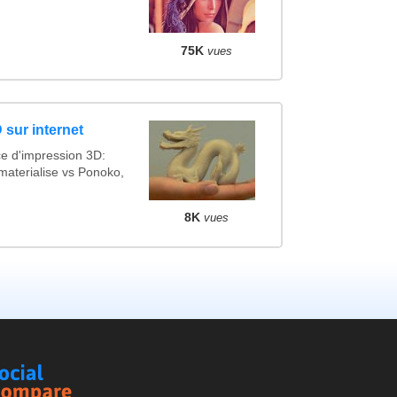
75K
vues
 sur internet
ce d'impression 3D:
materialise vs Ponoko,
8K
vues
Social
Compare