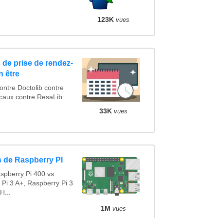
123K
vues
 de prise de rendez-
n être
tre Doctolib contre
caux contre ResaLib
33K
vues
 de Raspberry PI
spberry Pi 400 vs
 Pi 3 A+, Raspberry Pi 3
H...
1M
vues