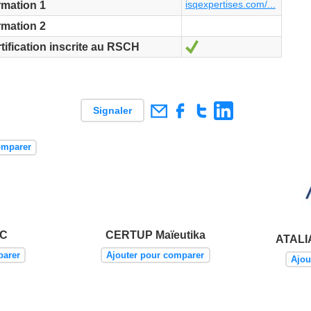
isqexpertises.com/...
mation 1
mation 2
Oui
tification inscrite au RSCH
Signaler
omparer
AC
CERTUP Maïeutika
ATALI
parer
Ajouter pour comparer
Ajou