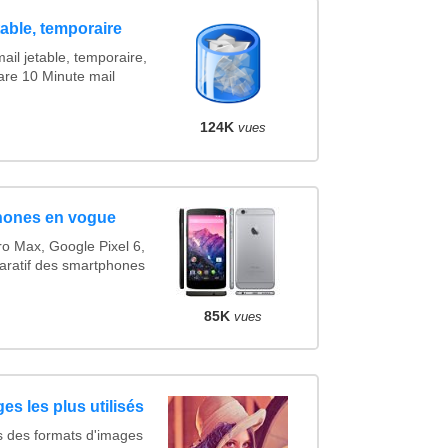
table, temporaire
ail jetable, temporaire,
are 10 Minute mail
124K
vues
hones en vogue
o Max, Google Pixel 6,
ratif des smartphones
85K
vues
es les plus utilisés
s des formats d'images