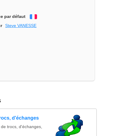
e par défaut
Français
r
Steve VANESSE
s
trocs, d'échanges
 de trocs, d'échanges,