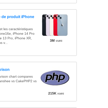
 de produit iPhone
t les caractéristiques
one16e, iPhone 14 Pro
e 13 Pro, iPhone XR,
3M
vues
 v...
rison
rison chart compares
Banshee vs CakePHP2 vs
215K
vues