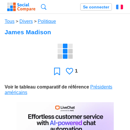
Recherche
Se connecter
Fr
Tous
>
Divers
>
Politique
James Madison
1
J'aime
Favori
Voir le tableau comparatif de référence
Présidents
américains