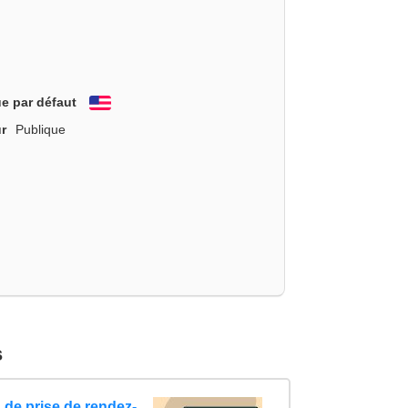
e par défaut
English
r
Publique
s
 de prise de rendez-