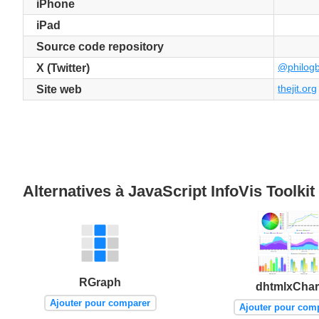
iPhone
iPad
Source code repository
@philog
X (Twitter)
thejit.org
Site web
Alternatives à JavaScript InfoVis Toolkit
RGraph
dhtmlxChar
Ajouter pour comparer
Ajouter pour com