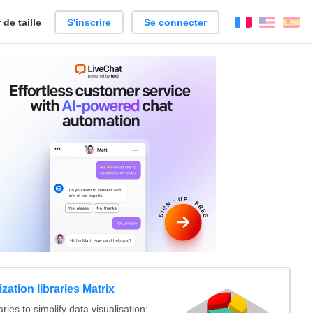
de taille
S'inscrire
Se connecter
Français
Englis
Es
ization libraries Matrix
ies to simplify data visualisation: