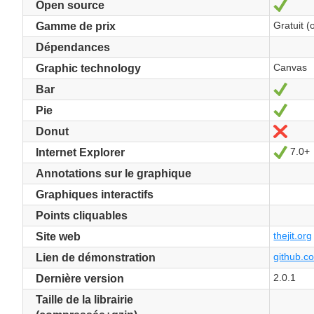
Oui
Open source
Gratuit (
Gamme de prix
Dépendances
Canvas
Graphic technology
Oui
Bar
Oui
Pie
Non
Donut
7.0+
Oui
Internet Explorer
Annotations sur le graphique
Graphiques interactifs
Points cliquables
thejit.org
Site web
github.co
Lien de démonstration
2.0.1
Dernière version
Taille de la librairie