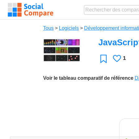
Tous
>
Logiciels
>
Développement informat
JavaScript
1
J'aime
Favori
Voir le tableau comparatif de référence
Da