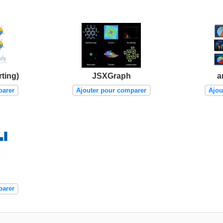
rting)
JSXGraph
a
parer
Ajouter pour comparer
Ajou
parer