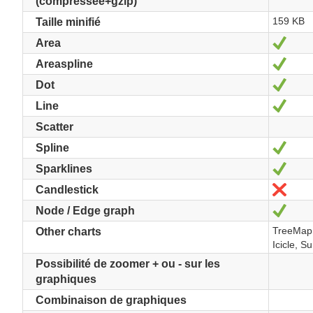
(compressée+gzip)
159 KB
Taille minifié
Oui
Area
Oui
Areaspline
Oui
Dot
Oui
Line
Scatter
Oui
Spline
Oui
Sparklines
Non
Candlestick
Oui
Node / Edge graph
TreeMap,
Other charts
Icicle, S
Possibilité de zoomer + ou - sur les
graphiques
Combinaison de graphiques