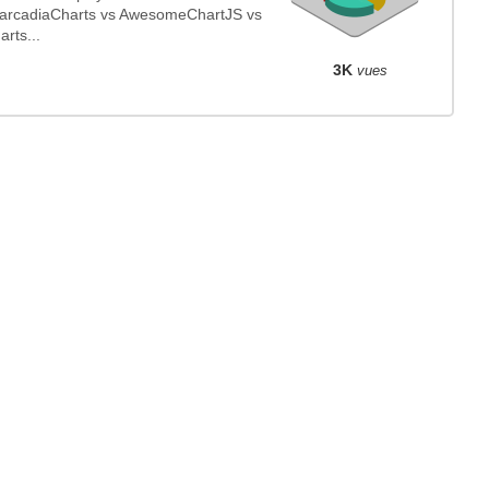
arcadiaCharts vs AwesomeChartJS vs
rts...
3K
vues