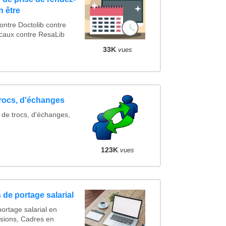
n être
tre Doctolib contre
caux contre ResaLib
33K
vues
trocs, d'échanges
 de trocs, d'échanges,
123K
vues
 de portage salarial
ortage salarial en
sions, Cadres en