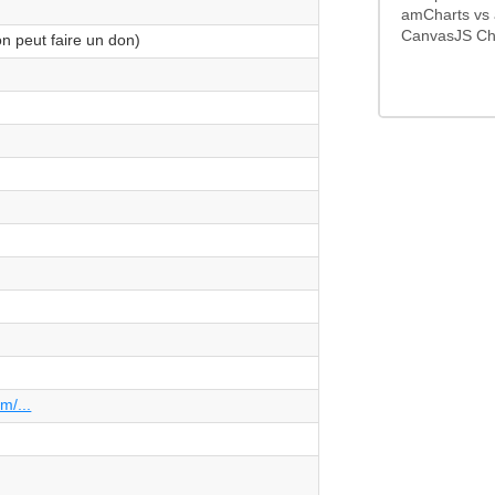
amCharts vs 
CanvasJS Cha
on peut faire un don)
m/...