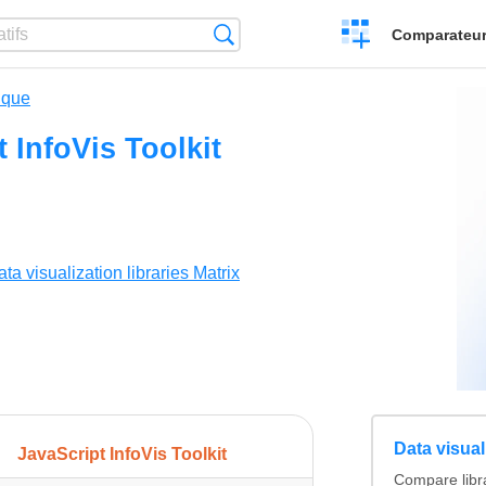
Créer
Recherche
Comparateur 
un
comparatif
ique
 InfoVis Toolkit
ta visualization libraries Matrix
Data visual
JavaScript InfoVis Toolkit
Compare librar