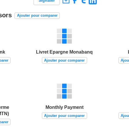
Signaler
nsors
Ajouter pour comparer
ank
Livret Epargne Monabanq
parer
Ajouter pour comparer
Ajou
erme
Monthly Payment
MTN)
Ajouter pour comparer
Ajou
parer