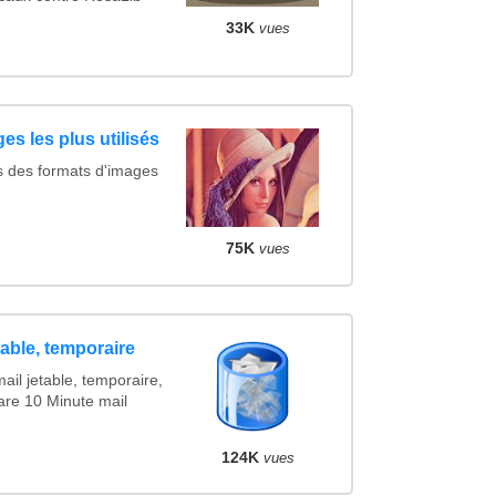
33K
vues
es les plus utilisés
s des formats d'images
75K
vues
table, temporaire
ail jetable, temporaire,
are 10 Minute mail
124K
vues