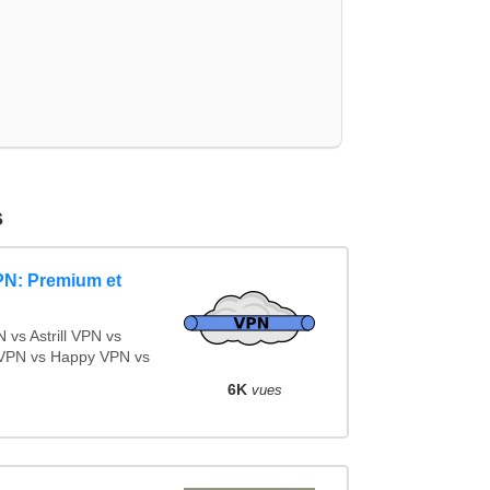
s
PN: Premium et
vs Astrill VPN vs
VPN vs Happy VPN vs
6K
vues