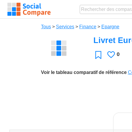
Tous
>
Services
>
Finance
>
Epargne
Livret Eu
0
J'aime
Favori
Voir le tableau comparatif de référence
C