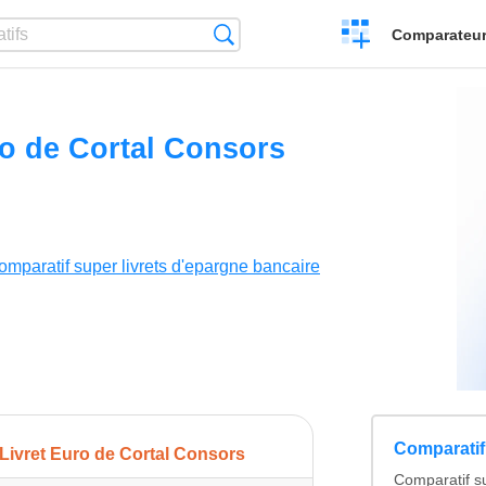
Créer
Recherche
Comparateur 
un
comparatif
ro de Cortal Consors
omparatif super livrets d'epargne bancaire
Comparatif 
Livret Euro de Cortal Consors
Comparatif su