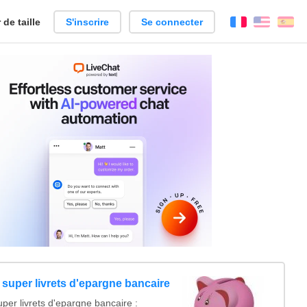
de taille
S'inscrire
Se connecter
Français
Englis
Es
super livrets d'epargne bancaire
per livrets d'epargne bancaire :