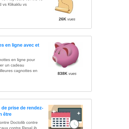
vs Klikaklu vs
26K
vues
s en ligne avec et
ottes en ligne pour
ncer un cadeau
lleures cagnottes en
838K
vues
 de prise de rendez-
n être
tre Doctolib contre
caux contre ResaLib