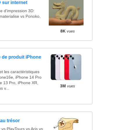
 sur internet
ce d'impression 3D:
materialise vs Ponoko,
8K
vues
 de produit iPhone
t les caractéristiques
one16e, iPhone 14 Pro
e 13 Pro, iPhone XR,
3M
vues
 v...
au trésor
s PlayTours vs Aris vs