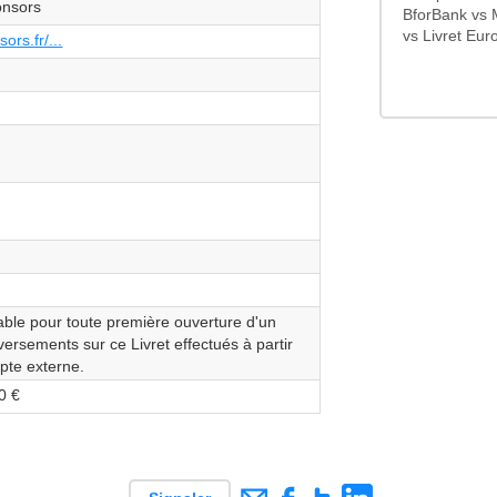
onsors
BforBank vs 
vs Livret Eur
ors.fr/...
able pour toute première ouverture d'un
 versements sur ce Livret effectués à partir
pte externe.
0 €