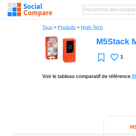
Tous
>
Produits
>
High-Tech
M5Stack M
1
J'aime
Favori
Voir le tableau comparatif de référence
B
M5