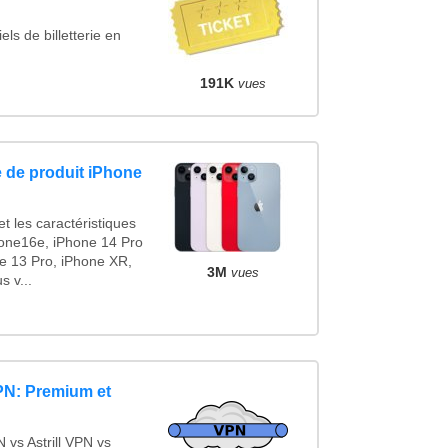
ls de billetterie en
191K
vues
 de produit iPhone
t les caractéristiques
one16e, iPhone 14 Pro
e 13 Pro, iPhone XR,
3M
vues
 v...
PN: Premium et
vs Astrill VPN vs