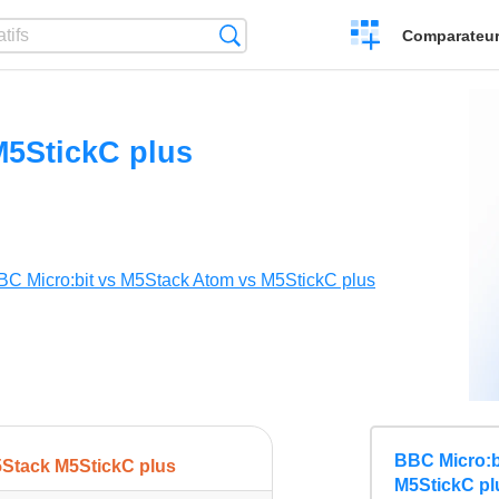
Créer
Recherche
Comparateur 
un
comparatif
5StickC plus
BC Micro:bit vs M5Stack Atom vs M5StickC plus
BBC Micro:b
Stack M5StickC plus
M5StickC pl