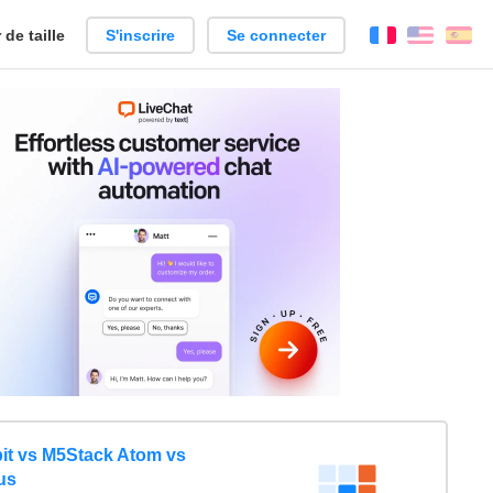
de taille
S'inscrire
Se connecter
Français
Englis
Es
it vs M5Stack Atom vs
us