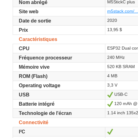
M5StickC plus
Nom abrégé
m5stack.com/...
Site web
2020
Date de sortie
13,95 $
Prix
Caractéristiques
ESP32 Dual co
CPU
240 MHz
Fréquence processeur
520 KB SRAM
Mémoire vive
4 MB
ROM (Flash)
3,3 V
Operating voltage
USB-C
Oui
USB
120 mAh @ 
Oui
Batterie intégré
1.14 inch 135x
Technologie de l'écran
Connectivité
Oui
I²C