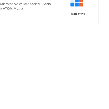
icro:bit v2 vs M5Stack M5StickC
ck ATOM Matrix
940
vues