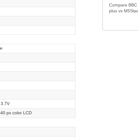
Compare BBC M
plus vs M5Sta
re
3.7V
240 px color LCD