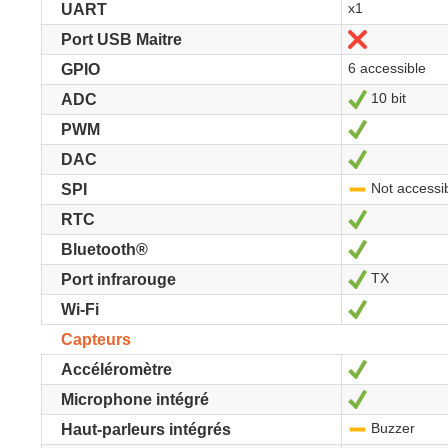
x1
UART
Non
Port USB Maitre
6 accessible
GPIO
10 bit
Oui
ADC
Oui
PWM
Oui
DAC
Not accessi
-
SPI
Oui
RTC
Oui
Bluetooth®
TX
Oui
Port infrarouge
Oui
Wi-Fi
Capteurs
Oui
Accéléromètre
Oui
Microphone intégré
Buzzer
-
Haut-parleurs intégrés