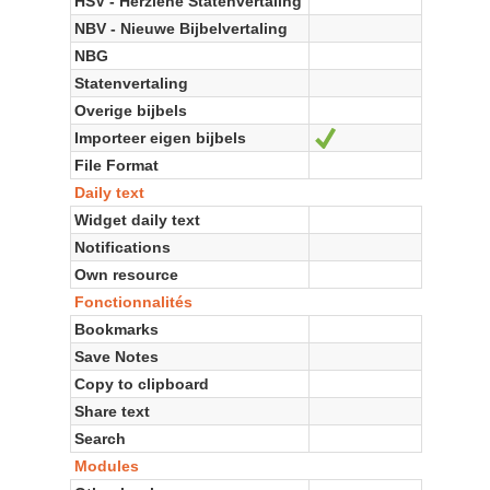
HSV - Herziene Statenvertaling
NBV - Nieuwe Bijbelvertaling
NBG
Statenvertaling
Overige bijbels
Importeer eigen bijbels
Oui
File Format
Daily text
Widget daily text
Notifications
Own resource
Fonctionnalités
Bookmarks
Save Notes
Copy to clipboard
Share text
Search
Modules