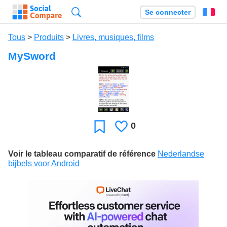
Recherche
Se connecter
Fr
Tous
>
Produits
>
Livres, musiques, films
MySword
0
J'aime
Favori
Voir le tableau comparatif de référence
Nederlandse
bijbels voor Android