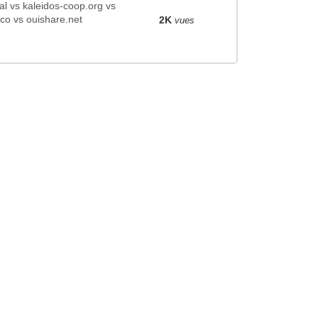
l vs kaleidos-coop.org vs
co vs ouishare.net
2K
vues