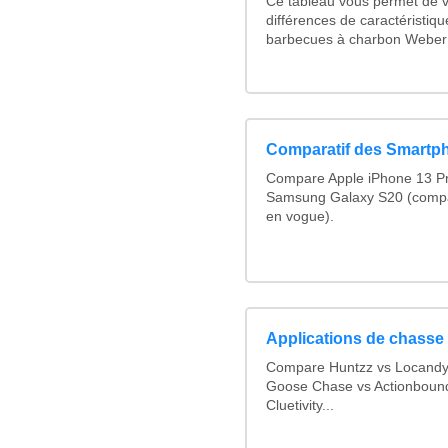
Ce tableau vous permet de vo
différences de caractéristiq
barbecues à charbon Weber :
Comparatif des Smartp
Compare Apple iPhone 13 Pr
Samsung Galaxy S20 (compa
en vogue).
Applications de chasse 
Compare Huntzz vs Locandy v
Goose Chase vs Actionbound 
Cluetivity...