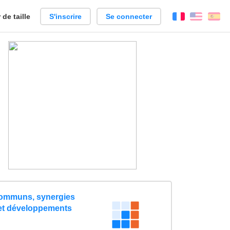
de taille
S'inscrire
Se connecter
Français
Englis
Es
ommuns, synergies
 et développements