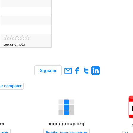
aucune note
Signaler
ur comparer
om
coop-group.org
parer
Ajouter pour comparer