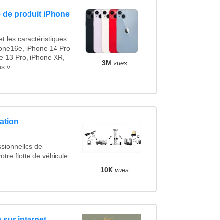
 de produit iPhone
t les caractéristiques
one16e, iPhone 14 Pro
e 13 Pro, iPhone XR,
3M
vues
 v...
ation
ssionnelles de
otre flotte de véhicule:
10K
vues
 sur internet