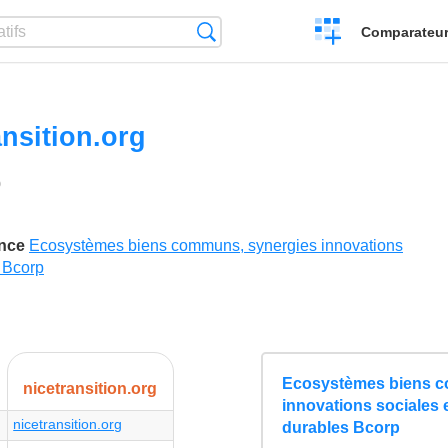
Créer
Recherche
Comparateur 
un
comparatif
ansition.org
0
'aime
ence
Ecosystèmes biens communs, synergies innovations
 Bcorp
Ecosystèmes biens c
nicetransition.org
innovations sociales
nicetransition.org
durables Bcorp