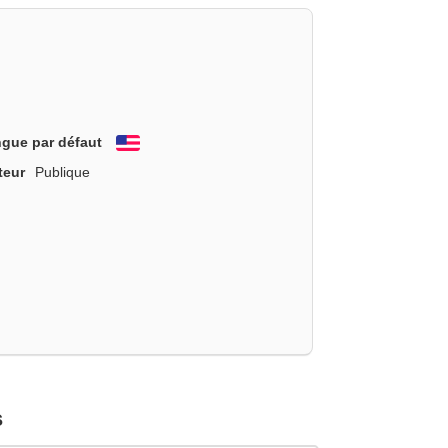
gue par défaut
English
teur
Publique
s