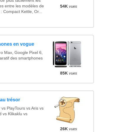
ir plus facilement les
ues entre les modèles de
54K
vues
 Compact Kettle, Or...
hones en vogue
o Max, Google Pixel 6,
ratif des smartphones
85K
vues
au trésor
s PlayTours vs Aris vs
vs Klikaklu vs
26K
vues