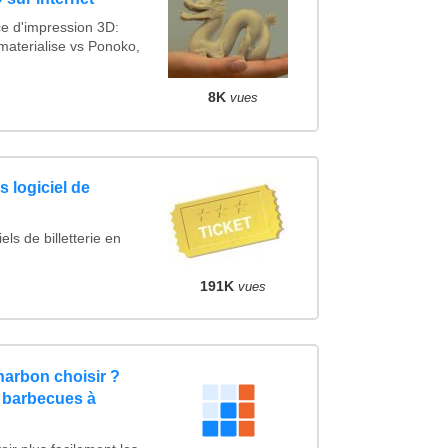
ce d'impression 3D:
materialise vs Ponoko,
8K
vues
 logiciel de
ls de billetterie en
191K
vues
arbon choisir ?
 barbecues à