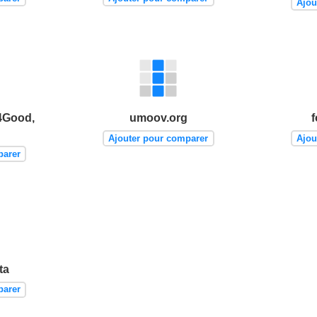
Ajou
4Good,
umoov.org
f
Ajouter pour comparer
Ajou
parer
ta
parer