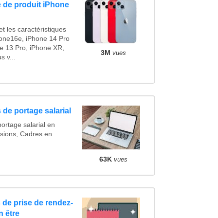
 de produit iPhone
t les caractéristiques
one16e, iPhone 14 Pro
e 13 Pro, iPhone XR,
3M
vues
 v...
 de portage salarial
ortage salarial en
sions, Cadres en
63K
vues
 de prise de rendez-
n être