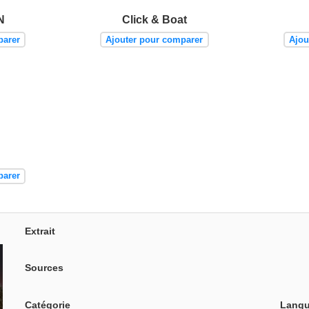
N
Click & Boat
parer
Ajouter pour comparer
Ajou
parer
Extrait
Sources
Catégorie
Langu