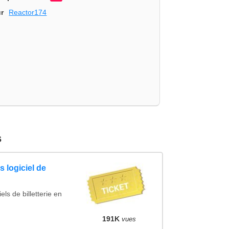
r
Reactor174
s
 logiciel de
ls de billetterie en
191K
vues