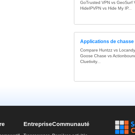
GoTrusted VPN vs GeoSurf 
HideIPVPN vs Hide My IP...
Applications de chasse 
Compare Huntzz vs Locandy v
Goose Chase vs Actionbound 
Cluetivity...
re
Entreprise
Communauté