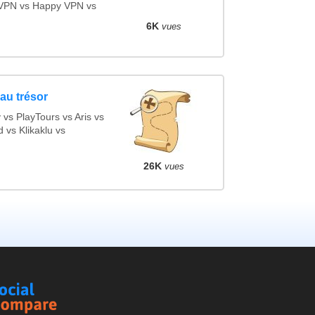
VPN vs Happy VPN vs
6K
vues
au trésor
s PlayTours vs Aris vs
vs Klikaklu vs
26K
vues
Social
Compare