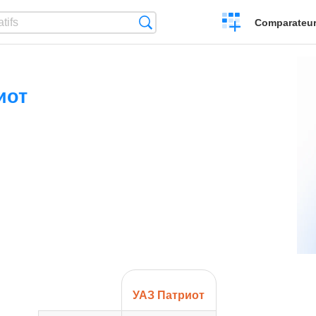
Créer
Recherche
Comparateur 
un
comparatif
иот
УАЗ Патриот