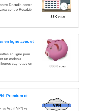
tre Doctolib contre
caux contre ResaLib
33K
vues
s en ligne avec et
ottes en ligne pour
ncer un cadeau
lleures cagnottes en
838K
vues
PN: Premium et
vs Astrill VPN vs