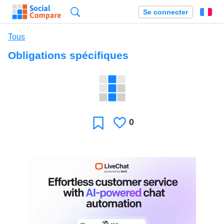
Recherche
Se connecter
Fr
Tous
Obligations spécifiques
0
J'aime
Favori