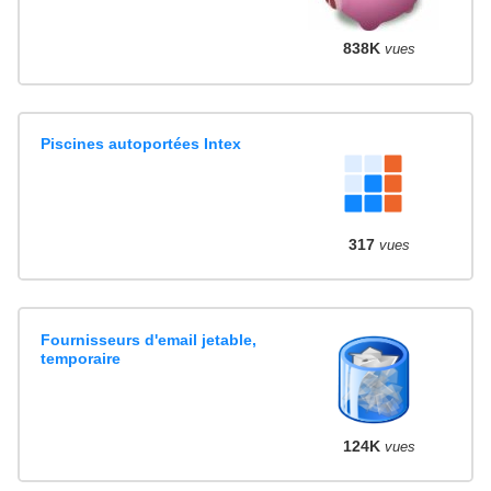
838K
vues
Piscines autoportées Intex
317
vues
Fournisseurs d'email jetable,
temporaire
124K
vues