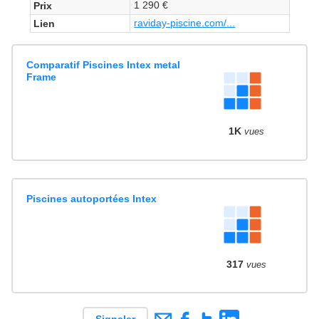
1 290 €
Prix
raviday-piscine.com/...
Lien
Comparatif Piscines Intex metal
Frame
1K
vues
Piscines autoportées Intex
317
vues