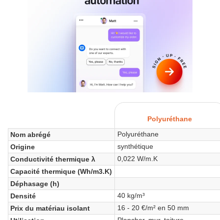
Polyuréthane
Polyuréthane
Nom abrégé
synthétique
Origine
0,022 W/m.K
Conductivité thermique λ
Capacité thermique (Wh/m3.K)
Déphasage (h)
40 kg/m³
Densité
16 - 20 €/m² en 50 mm
Prix du matériau isolant
Plancher, mur, toiture