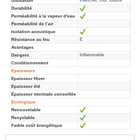
Utilisation
Durabilité
Oui
Perméabilité à la vapeur d'eau
Oui
Perméabilité de l’air
Isolation acoustique
Oui
E
Résistance au feu
Avantages
Inflammable
Dangers
Conditionnement
Epaisseurs
Epaisseur Hiver
Epaisseur été
Epaisseur minimale conseillée
Ecologique
Renouvelable
Oui
Recyclable
Oui
Faible coût énergétique
Oui