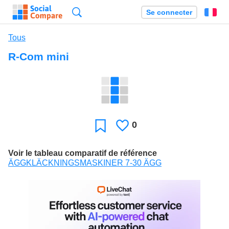
Recherche
Se connecter
Fr
Tous
R-Com mini
0
J'aime
Favori
Voir le tableau comparatif de référence
ÄGGKLÄCKNINGSMASKINER 7-30 ÄGG