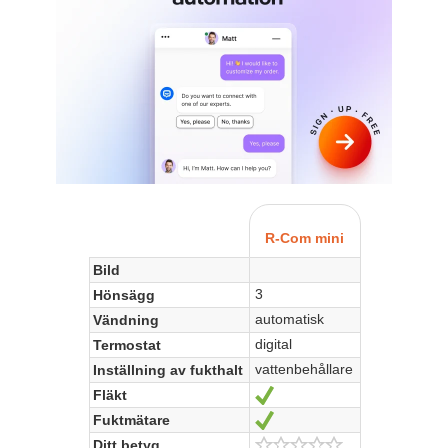
R-Com mini
Bild
3
Hönsägg
automatisk
Vändning
digital
Termostat
vattenbehållare
Inställning av fukthalt
Fläkt
Oui
Fuktmätare
Oui
Ditt betyg