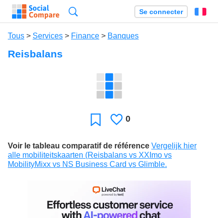
Recherche
Se connecter
Fr
Tous
>
Services
>
Finance
>
Banques
Reisbalans
0
J'aime
Favori
Voir le tableau comparatif de référence
Vergelijk hier
alle mobiliteitskaarten (Reisbalans vs XXImo vs
MobilityMixx vs NS Business Card vs Glimble.