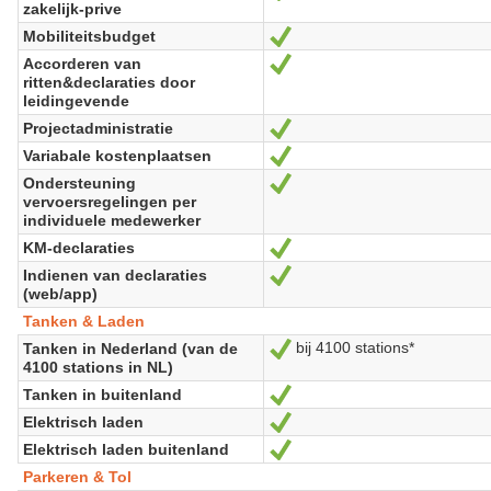
zakelijk-prive
Mobiliteitsbudget
Oui
Accorderen van
Oui
ritten&declaraties door
leidingevende
Projectadministratie
Oui
Variabale kostenplaatsen
Oui
Ondersteuning
Oui
vervoersregelingen per
individuele medewerker
KM-declaraties
Oui
Indienen van declaraties
Oui
(web/app)
Tanken & Laden
bij 4100 stations*
Tanken in Nederland (van de
Oui
4100 stations in NL)
Tanken in buitenland
Oui
Elektrisch laden
Oui
Elektrisch laden buitenland
Oui
Parkeren & Tol