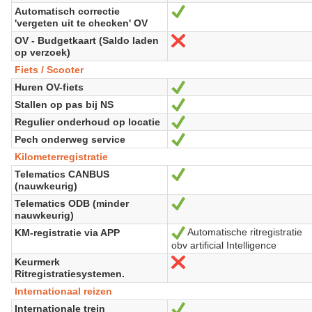
Automatisch correctie
Oui
'vergeten uit te checken' OV
OV - Budgetkaart (Saldo laden
Non
op verzoek)
Fiets / Scooter
Huren OV-fiets
Oui
Stallen op pas bij NS
Oui
Regulier onderhoud op locatie
Oui
Pech onderweg service
Oui
Kilometerregistratie
Telematics CANBUS
Oui
(nauwkeurig)
Telematics ODB (minder
Oui
nauwkeurig)
Automatische ritregistratie
KM-registratie via APP
Oui
obv artificial Intelligence
Keurmerk
Non
Ritregistratiesystemen.
Internationaal reizen
Internationale trein
Oui