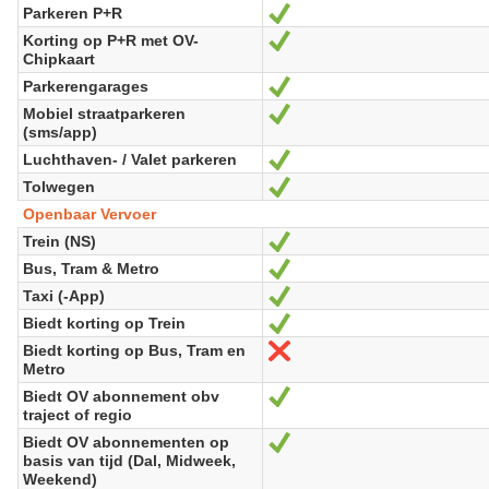
Parkeren P+R
Oui
Korting op P+R met OV-
Oui
Chipkaart
Parkerengarages
Oui
Mobiel straatparkeren
Oui
(sms/app)
Luchthaven- / Valet parkeren
Oui
Tolwegen
Oui
Openbaar Vervoer
Trein (NS)
Oui
Bus, Tram & Metro
Oui
Taxi (-App)
Oui
Biedt korting op Trein
Oui
Biedt korting op Bus, Tram en
Non
Metro
Biedt OV abonnement obv
Oui
traject of regio
Biedt OV abonnementen op
Oui
basis van tijd (Dal, Midweek,
Weekend)