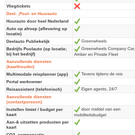
Vliegtickets
Non
Deel- ,Pool- en Huurauto
Huurauto door heel Nederland
Oui
Auto op afroep (aflevering op
Oui
locatie)
Greenwheels
Deelauto Publiekelijk
Oui
Greenwheels Company Car
Bedrijfs Poolauto (op locatie;
Oui
bij het bedrijf)
Amber en Private Fleet
Aanvullende diensten
(kaarthouder)
Tevens tijdens de reis
Multimodale reisplanner (app)
Oui
Portal werknemer
Oui
Eigen agents, 24/7
Reisassistent (telefonisch)
Oui
Aanvullende diensten
(contactpersoon)
door middel van een
Instellen limiet / budget per
Oui
kaart
mobiliteitsbudget
Aan-& uitzetten producten per
Oui
kaart
CO2- compensatie
Oui