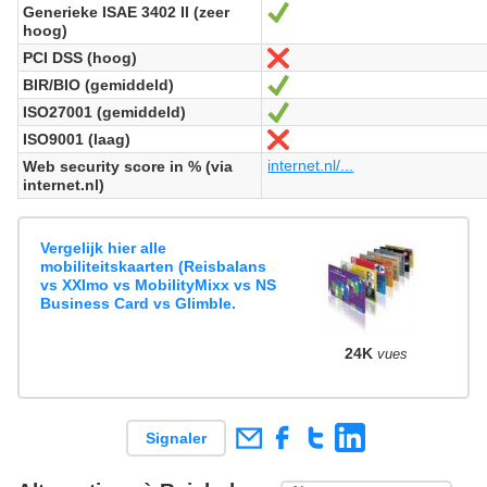
Generieke ISAE 3402 II (zeer
Oui
hoog)
PCI DSS (hoog)
Non
BIR/BIO (gemiddeld)
Oui
ISO27001 (gemiddeld)
Oui
ISO9001 (laag)
Non
internet.nl/...
Web security score in % (via
internet.nl)
Vergelijk hier alle
mobiliteitskaarten (Reisbalans
vs XXImo vs MobilityMixx vs NS
Business Card vs Glimble.
24K
vues
Signaler