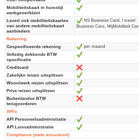
Mobiliteitskaart in huisstijl
Oui
werkgever/klant
NS Business Card, I travel
Levert ook mobiliteitskaarten
Oui
van andere mobiliteitskaart
Business Cars, WijMobiliteit Ca
aanbieders
Rekening
per maand
Gespecificeerde rekening
Oui
Volledig dekkende BTW
Oui
specificatie
Creditcard
Non
Zakelijke reizen uitsplitsen
Oui
Woon/werk reizen uitsplitsen
Oui
Prive reizen uitsplitsen
Oui
Buitenlandse BTW
Non
terugvorderen
API's
API Personeelsadministratie
Oui
API Loonadministratie
Oui
Compliance (mate assurance)