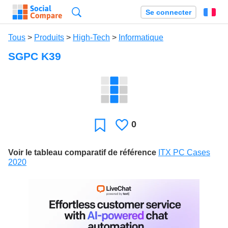
Recherche
Se connecter
Fr
Tous
>
Produits
>
High-Tech
>
Informatique
SGPC K39
0
J'aime
Favori
Voir le tableau comparatif de référence
ITX PC Cases
2020