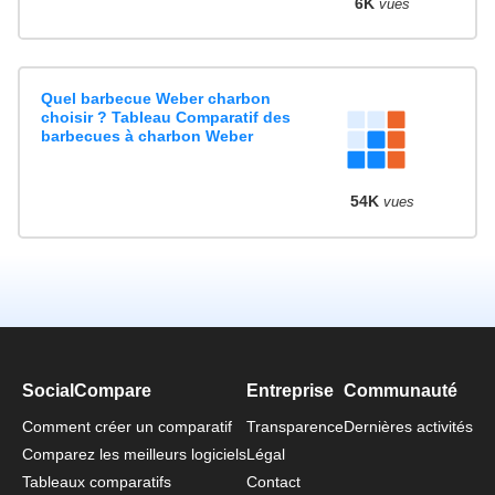
6K
vues
Quel barbecue Weber charbon
choisir ? Tableau Comparatif des
barbecues à charbon Weber
54K
vues
SocialCompare
Entreprise
Communauté
Comment créer un comparatif
Transparence
Dernières activités
Comparez les meilleurs logiciels
Légal
Tableaux comparatifs
Contact