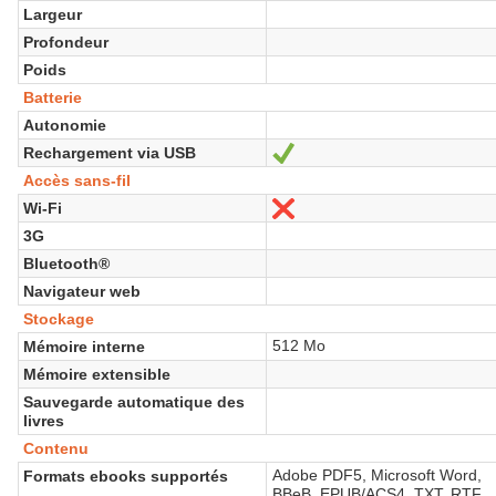
Largeur
Profondeur
Poids
Batterie
Autonomie
Rechargement via USB
Oui
Accès sans-fil
Wi-Fi
Non
3G
Bluetooth®
Navigateur web
Stockage
512 Mo
Mémoire interne
Mémoire extensible
Sauvegarde automatique des
livres
Contenu
Adobe PDF5, Microsoft Word,
Formats ebooks supportés
BBeB, EPUB/ACS4, TXT, RTF