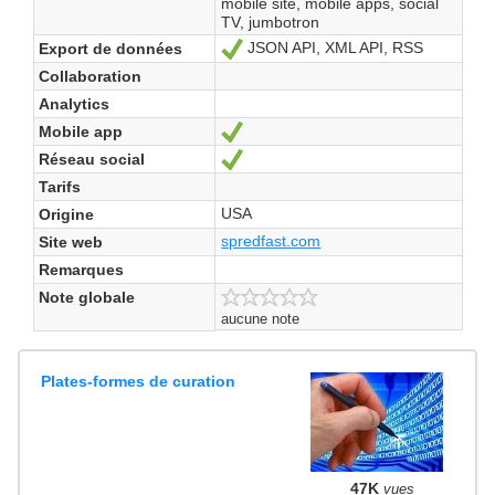
mobile site, mobile apps, social
TV, jumbotron
JSON API, XML API, RSS
Export de données
Oui
Collaboration
Analytics
Mobile app
Oui
Réseau social
Oui
Tarifs
USA
Origine
spredfast.com
Site web
Remarques
Note globale
aucune note
Plates-formes de curation
47K
vues