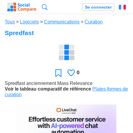
Recherche
Se connecter
Fr
Tous
>
Logiciels
>
Communications
>
Curation
Spredfast
0
J'aime
Favori
Spredfast anciennement Mass Relevance
Voir le tableau comparatif de référence
Plates-formes de
curation