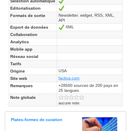
Sélection automatique
Oui
Editorialisation
Oui
Newsletter, widget, RSS, XML,
Formats de sortie
API
XML
Export de données
Oui
Collaboration
Analytics
Mobile app
Réseau social
Tarifs
USA
Origine
factiva.com
Site web
+28500 sources de 200 pays en
Remarques
25 langues
Note globale
aucune note
Plates-formes de curation