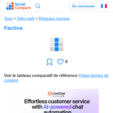
Recherche
Se connecter
Fr
Tous
>
Sites web
>
Réseaux sociaux
Factiva
0
J'aime
Favori
Voir le tableau comparatif de référence
Plates-formes de
curation