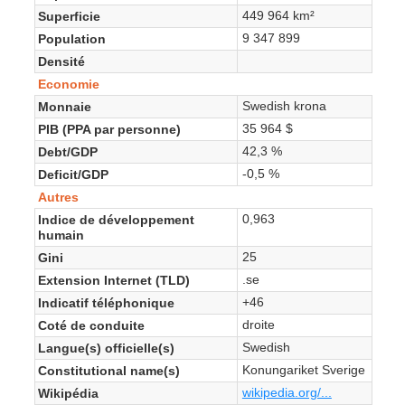
449 964 km²
Superficie
9 347 899
Population
Densité
Economie
Swedish krona
Monnaie
35 964 $
PIB (PPA par personne)
42,3 %
Debt/GDP
-0,5 %
Deficit/GDP
Autres
0,963
Indice de développement
humain
25
Gini
.se
Extension Internet (TLD)
+46
Indicatif téléphonique
droite
Coté de conduite
Swedish
Langue(s) officielle(s)
Konungariket Sverige
Constitutional name(s)
wikipedia.org/...
Wikipédia