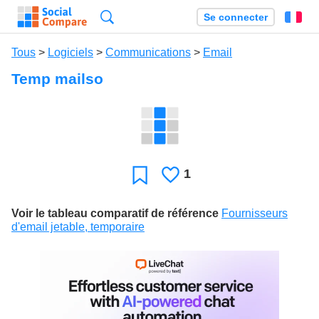
Recherche
Se connecter
Fr
Tous
>
Logiciels
>
Communications
>
Email
Temp mailso
1
J'aime
Favori
Voir le tableau comparatif de référence
Fournisseurs
d'email jetable, temporaire