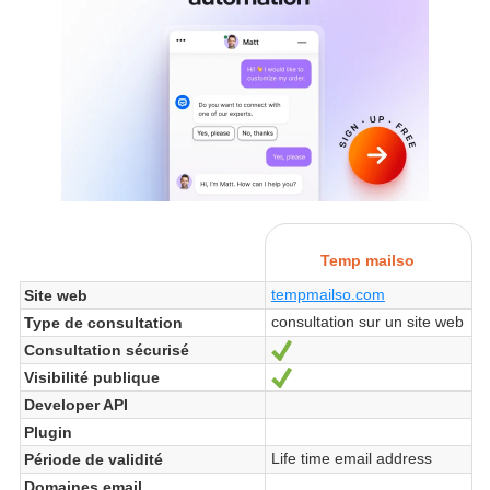
Temp mailso
tempmailso.com
Site web
consultation sur un site web
Type de consultation
Consultation sécurisé
Oui
Visibilité publique
Oui
Developer API
Plugin
Life time email address
Période de validité
Domaines email