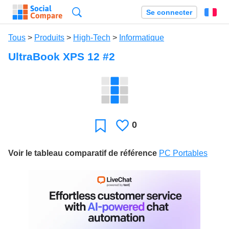
Recherche
Se connecter
Fr
Tous
>
Produits
>
High-Tech
>
Informatique
UltraBook XPS 12 #2
0
J'aime
Favori
Voir le tableau comparatif de référence
PC Portables