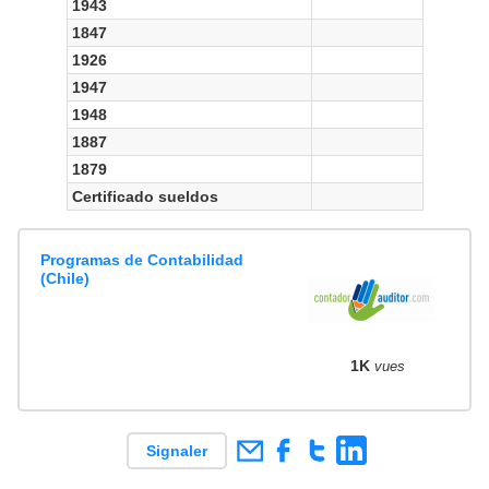
1943
1847
1926
1947
1948
1887
1879
Certificado sueldos
Programas de Contabilidad
(Chile)
1K
vues
Signaler