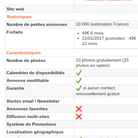
Site web
Statistiques
10 000 (estimation France)
Nombre de petites annonces
Forfaits
49€ 6 mois
22/01/2017 promotion : 49€
12 mois
Caractéristiques
10 photos gratuitement (25
Nombre de photos
photos en option)
Calendrier de disponibilités
Oui
Annonce modifiable
Oui
si aucun contact
Garantie
Oui
renouvellement gratuit
Alertes email / Newsletter
Annonces favorites
Non
Diffusion multi-sites
Non
Système de Promotions
Localisation géographique