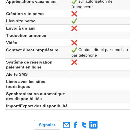
sur autorisation de
Appréciations vacanciers
Oui
l'annonceur
Création site perso
Non
Lien site perso
Oui
Envoi à un ami
Non
Traduction annonce
Vidéo
Non
Contact direct par email ou
Contact direct propriétaire
Oui
par téléphone
Système de réservation
Non
paiement en ligne
Alerte SMS
Liens avec les sites
touristiques
Synchronisation automatique
des disponibilités
Import/Export des disponibilité
Signaler