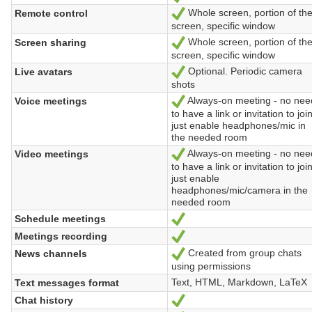
Whole screen, portion of th
Remote control
Oui
screen, specific window
Whole screen, portion of th
Screen sharing
Oui
screen, specific window
Optional. Periodic camera
Live avatars
Oui
shots
Always-on meeting - no nee
Voice meetings
Oui
to have a link or invitation to join
just enable headphones/mic in
the needed room
Always-on meeting - no nee
Video meetings
Oui
to have a link or invitation to join
just enable
headphones/mic/camera in the
needed room
Schedule meetings
Oui
Meetings recording
Oui
Created from group chats
News channels
Oui
using permissions
Text, HTML, Markdown, LaTeX
Text messages format
Chat history
Oui