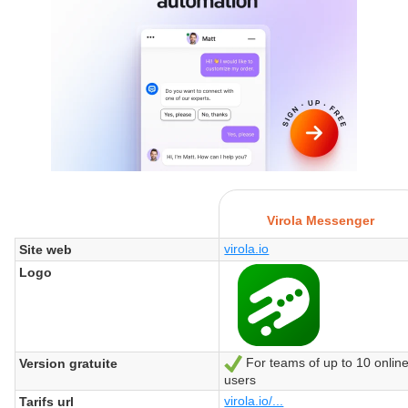
Virola Messenger
virola.io
Site web
Logo
For teams of up to 10 onlin
Version gratuite
Oui
users
virola.io/...
Tarifs url