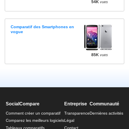
54K
vues
Comparatif des Smartphones en
vogue
85K
vues
SocialCompare
Entreprise
Communauté
Comment créer un comparatif
Transparence
Dernières activités
Comparez les meilleurs logiciels
Légal
Tableaux comparatifs
Contact