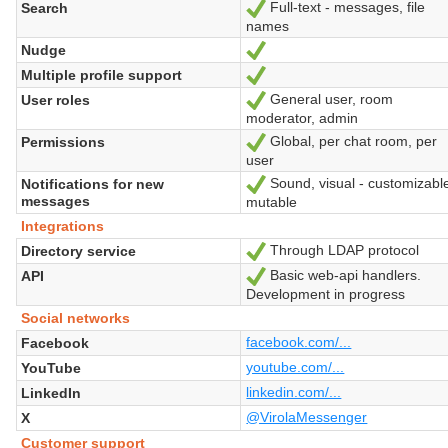
Full-text - messages, file
Search
Oui
names
Nudge
Oui
Multiple profile support
Oui
General user, room
User roles
Oui
moderator, admin
Global, per chat room, per
Permissions
Oui
user
Sound, visual - customizabl
Notifications for new
Oui
messages
mutable
Integrations
Through LDAP protocol
Directory service
Oui
Basic web-api handlers.
API
Oui
Development in progress
Social networks
facebook.com/...
Facebook
youtube.com/...
YouTube
linkedin.com/...
LinkedIn
@VirolaMessenger
X
Customer support