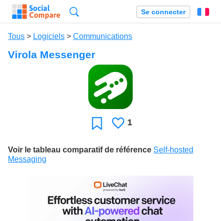
Recherche
Se connecter
Fr
Tous
>
Logiciels
>
Communications
Virola Messenger
1
J'aime
Favori
Voir le tableau comparatif de référence
Self-hosted
Messaging