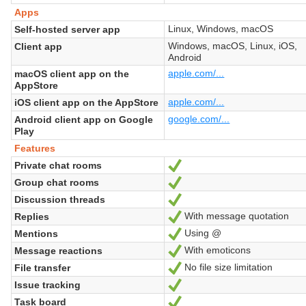
Apps
Linux, Windows, macOS
Self-hosted server app
Windows, macOS, Linux, iOS,
Client app
Android
apple.com/...
macOS client app on the
AppStore
apple.com/...
iOS client app on the AppStore
google.com/...
Android client app on Google
Play
Features
Private chat rooms
Oui
Group chat rooms
Oui
Discussion threads
Oui
With message quotation
Replies
Oui
Using @
Mentions
Oui
With emoticons
Message reactions
Oui
No file size limitation
File transfer
Oui
Issue tracking
Oui
Task board
Oui