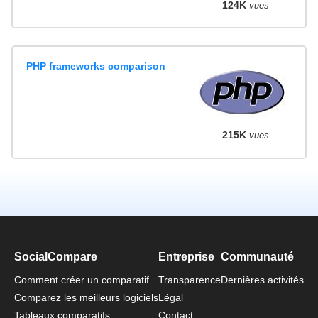
124K
vues
PHP frameworks comparison
215K
vues
SocialCompare
Entreprise
Communauté
Comment créer un comparatif
Transparence
Dernières activités
Comparez les meilleurs logiciels
Légal
Tableaux comparatifs
Contact