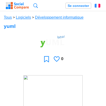
Recherche
Se connecter
Fr
Tous
>
Logiciels
>
Développement informatique
yuml
0
J'aime
Favori