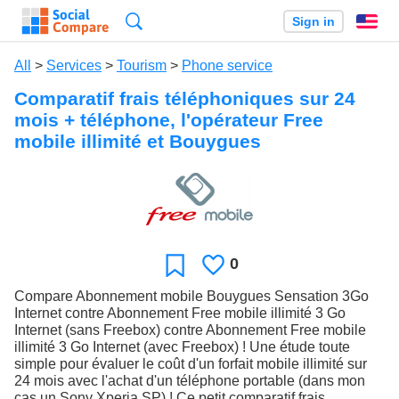
Search
Sign in
En
All
>
Services
>
Tourism
>
Phone service
Comparatif frais téléphoniques sur 24
mois + téléphone, l'opérateur Free
mobile illimité et Bouygues
0
Likes
Favorite
Compare Abonnement mobile Bouygues Sensation 3Go
Internet contre Abonnement Free mobile illimité 3 Go
Internet (sans Freebox) contre Abonnement Free mobile
illimité 3 Go Internet (avec Freebox) ! Une étude toute
simple pour évaluer le coût d'un forfait mobile illimité sur
24 mois avec l'achat d'un téléphone portable (dans mon
cas un Sony Xperia SP) ! Ce petit comparatif frais