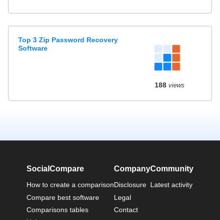
Top 3 Zip Password Recovery
Software
188
views
SocialCompare
Company
Community
How to create a comparison
Disclosure
Latest activity
Compare best software
Legal
Comparisons tables
Contact