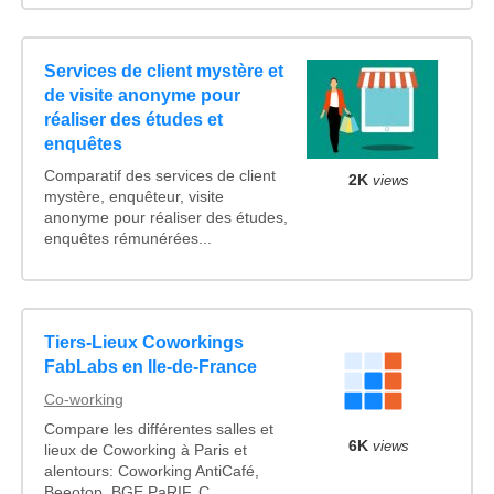
Services de client mystère et
de visite anonyme pour
réaliser des études et
enquêtes
Comparatif des services de client
2K
views
mystère, enquêteur, visite
anonyme pour réaliser des études,
enquêtes rémunérées...
Tiers-Lieux Coworkings
FabLabs en Ile-de-France
Co-working
Compare les différentes salles et
6K
views
lieux de Coworking à Paris et
alentours: Coworking AntiCafé,
Beeotop, BGE PaRIF, C...