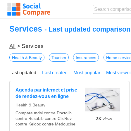
Services
- Last updated comparison
All
> Services
Health & Beauty
Tourism
Insurances
Home servic
Last updated
Last created
Most popular
Most viewe
Agenda par internet et prise
de rendez-vous en ligne
Health & Beauty
Compare mdsl contre Doctolib
contre ResaLib contre ClicRdv
3K
views
contre Keldoc contre Medoucine