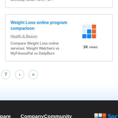
Weight Loss online program
comparison
Health & Beauty
Compare Weight Loss online
1K
views
services: Weight Watchers vs
MyFitnessPal vs DailyBurn
7
›
»
pare
Company
Community