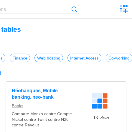
C
Search
a
comp
 tables
es
Finance
Web hosting
Internet Access
Co-working
d
Néobanques, Mobile
banking, neo-bank
Banks
Compare Monzo contre Compte
1K
views
Nickel contre Twint contre N26
contre Revolut