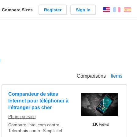
reate
Compare Sizes
Register
Sign in
English
França
Es
arison
Comparisons
Items
Comparateur de sites
Internet pour téléphoner à
l'étranger pas cher
Phone service
1K
views
Compare jibtel.com contre
Telerabais contre Simplicitel