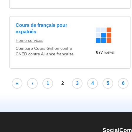
Cours de français pour
expatriés
Home services
Compare Cours Griffon contre
877
views
CNED contre Alliance française
«
‹
1
2
3
4
5
6
SocialCom